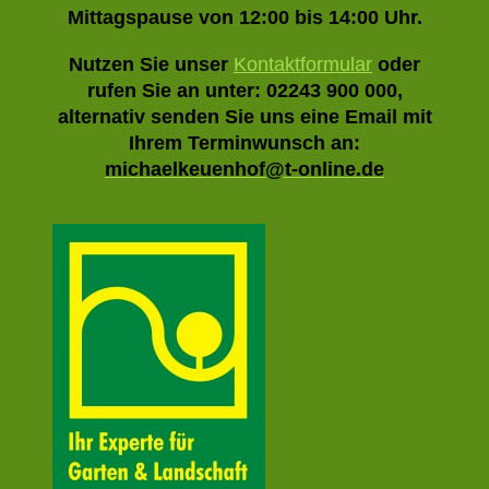
Mittagspause von 12:00 bis 14:00 Uhr.
Nutzen Sie unser
Kontaktformular
oder
rufen Sie an unter: 02243 900 000,
alternativ senden Sie uns eine Email mit
Ihrem Terminwunsch an:
michaelkeuenhof@t-online.de